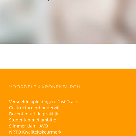
VOORDELEN KRONENBURGH
Versnelde opleidingen: Fast Track
Gestructureerd onderwijs
Docenten uit de praktijk
Studenten met ambitie
Slimmer dan HAVO
NRTO Kwaliteitskeurmerk