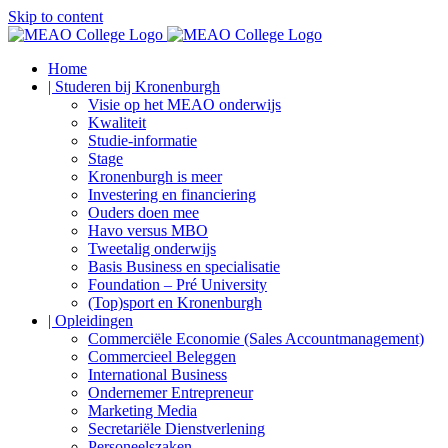
Skip to content
Home
| Studeren bij Kronenburgh
Visie op het MEAO onderwijs
Kwaliteit
Studie-informatie
Stage
Kronenburgh is meer
Investering en financiering
Ouders doen mee
Havo versus MBO
Tweetalig onderwijs
Basis Business en specialisatie
Foundation – Pré University
(Top)sport en Kronenburgh
| Opleidingen
Commerciële Economie (Sales Accountmanagement)
Commercieel Beleggen
International Business
Ondernemer Entrepreneur
Marketing Media
Secretariële Dienstverlening
Personeelszaken