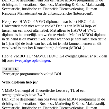
Dan kun je deelnemen aan ons éénjarige MBO4 programma in de
richtingen: International Business, Marketing & Sales, Makelaardij,
Secretariële, Juridische en Financiële Dienstverlening, Human
Resource Management en de Uitzendbranche (Intercedent).
Heb je een HAVO of VWO diploma, maar is het HBO of de
Universiteit toch niet wat je zoekt? Dan is een MBO4 kop- of
tussenjaar een mooi alternatief. Met alleen je HAVO of VWO
diploma is het moeilijk om werkt te vinden. Met het MBO4 diploma
in de hand is dit makkelijker. Zeker wanneer je hebt laten zien dat je
in 1 jaar tijd de basis van het vak tot je hebt kunnen nemen en dit
verzilverd is met het Kronenburgh diploma (MBO4+).
Heb je VMBO TL / MAVO, HAVO 3/4 overgangsbewijs? Kijk dan
bij onze
tweejarige opleidingen
.
SLUITEN
Tweejarige programmma's voltijd BOL
Welk diploma heb je?
VMBO Gemengd of Theoretische Leerweg TL of een
overgangsbewijs havo 3-4 ?
Dan kun je deelnemen aan ons tweejarige MBO4 programma in de
richtingen: International Business, Marketing & Sales, Makelaardij,
Secretariële, Juridische en Financiële Dienstverlening, Human