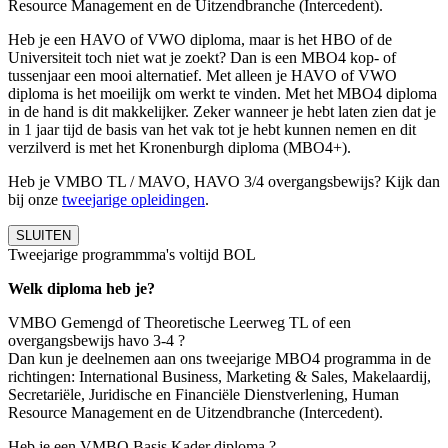
Resource Management en de Uitzendbranche (Intercedent).
Heb je een HAVO of VWO diploma, maar is het HBO of de
Universiteit toch niet wat je zoekt? Dan is een MBO4 kop- of
tussenjaar een mooi alternatief. Met alleen je HAVO of VWO
diploma is het moeilijk om werkt te vinden. Met het MBO4 diploma
in de hand is dit makkelijker. Zeker wanneer je hebt laten zien dat je
in 1 jaar tijd de basis van het vak tot je hebt kunnen nemen en dit
verzilverd is met het Kronenburgh diploma (MBO4+).
Heb je VMBO TL / MAVO, HAVO 3/4 overgangsbewijs? Kijk dan
bij onze
tweejarige opleidingen
.
SLUITEN
Tweejarige programmma's voltijd BOL
Welk diploma heb je?
VMBO Gemengd of Theoretische Leerweg TL of een
overgangsbewijs havo 3-4 ?
Dan kun je deelnemen aan ons tweejarige MBO4 programma in de
richtingen: International Business, Marketing & Sales, Makelaardij,
Secretariële, Juridische en Financiële Dienstverlening, Human
Resource Management en de Uitzendbranche (Intercedent).
Heb je een VMBO Basis Kader diploma ?