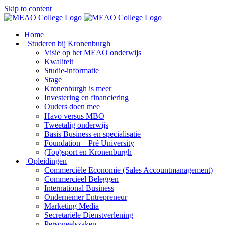
Skip to content
Home
| Studeren bij Kronenburgh
Visie op het MEAO onderwijs
Kwaliteit
Studie-informatie
Stage
Kronenburgh is meer
Investering en financiering
Ouders doen mee
Havo versus MBO
Tweetalig onderwijs
Basis Business en specialisatie
Foundation – Pré University
(Top)sport en Kronenburgh
| Opleidingen
Commerciële Economie (Sales Accountmanagement)
Commercieel Beleggen
International Business
Ondernemer Entrepreneur
Marketing Media
Secretariële Dienstverlening
Personeelszaken