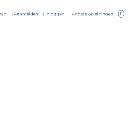
dag
| Aanmelden
| Inloggen
| Andere opleidingen