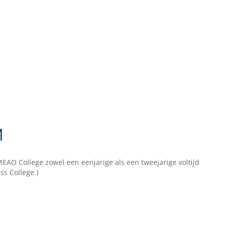
M
AO College zowel een eenjarige als een tweejarige voltijd
ss College.)