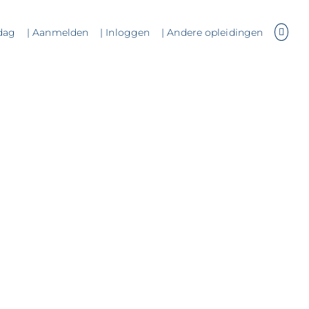
dag
| Aanmelden
| Inloggen
| Andere opleidingen