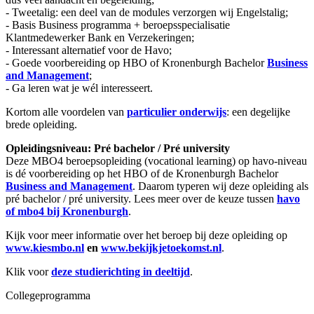
- Tweetalig: een deel van de modules verzorgen wij Engelstalig;
- Basis Business programma + beroepsspecialisatie
Klantmedewerker Bank en Verzekeringen;
- Interessant alternatief voor de Havo;
- Goede voorbereiding op HBO of Kronenburgh Bachelor
Business
and Management
;
- Ga leren wat je wél interesseert.
Kortom alle voordelen van
particulier onderwijs
: een degelijke
brede opleiding.
Opleidingsniveau: Pré bachelor / Pré university
Deze MBO4 beroepsopleiding (vocational learning) op havo-niveau
is dé voorbereiding op het HBO of de Kronenburgh Bachelor
Business and Management
. Daarom typeren wij deze opleiding als
pré bachelor / pré university. Lees meer over de keuze tussen
havo
of mbo4 bij Kronenburgh
.
Kijk voor meer informatie over het beroep bij deze opleiding op
www.kiesmbo.nl
en
www.bekijkjetoekomst.nl
.
Klik voor
deze studierichting in deeltijd
.
Collegeprogramma