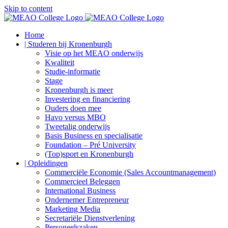
Skip to content
Home
| Studeren bij Kronenburgh
Visie op het MEAO onderwijs
Kwaliteit
Studie-informatie
Stage
Kronenburgh is meer
Investering en financiering
Ouders doen mee
Havo versus MBO
Tweetalig onderwijs
Basis Business en specialisatie
Foundation – Pré University
(Top)sport en Kronenburgh
| Opleidingen
Commerciële Economie (Sales Accountmanagement)
Commercieel Beleggen
International Business
Ondernemer Entrepreneur
Marketing Media
Secretariële Dienstverlening
Personeelszaken