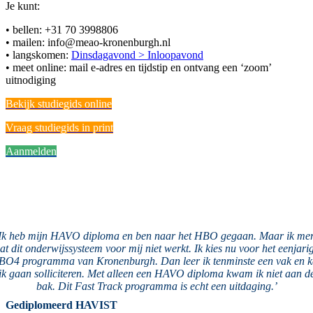
Je kunt:
• bellen: +31 70 3998806
• mailen:
info@meao-kronenburgh.nl
• langskomen:
Dinsdagavond > Inloopavond
• meet online: mail e-adres en tijdstip en ontvang een ‘zoom’
uitnodiging
Bekijk studiegids online
Vraag studiegids in print
Aanmelden
Ik heb mijn HAVO diploma en ben naar het HBO gegaan. Maar ik me
at dit onderwijssysteem voor mij niet werkt. Ik kies nu voor het eenjari
O4 programma van Kronenburgh. Dan leer ik tenminste een vak en 
ik gaan solliciteren. Met alleen een HAVO diploma kwam ik niet aan d
bak. Dit Fast Track programma is echt een uitdaging.’
Gediplomeerd HAVIST