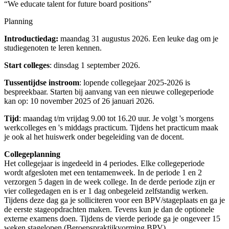
“We educate talent for future board positions”
Planning
Introductiedag:
maandag 31 augustus 2026. Een leuke dag om je
studiegenoten te leren kennen.
Start colleges
: dinsdag 1 september 2026.
Tussentijdse instroom
: lopende collegejaar 2025-2026 is
bespreekbaar. Starten bij aanvang van een nieuwe collegeperiode
kan op: 10 november 2025 of 26 januari 2026.
Tijd
: maandag t/m vrijdag 9.00 tot 16.20 uur. Je volgt 's morgens
werkcolleges en 's middags practicum. Tijdens het practicum maak
je ook al het huiswerk onder begeleiding van de docent.
Collegeplanning
Het collegejaar is ingedeeld in 4 periodes. Elke collegeperiode
wordt afgesloten met een tentamenweek. In de periode 1 en 2
verzorgen 5 dagen in de week college. In de derde periode zijn er
vier collegedagen en is er 1 dag onbegeleid zelfstandig werken.
Tijdens deze dag ga je solliciteren voor een BPV/stageplaats en ga je
de eerste stageopdrachten maken. Tevens kun je dan de optionele
externe examens doen. Tijdens de vierde periode ga je ongeveer 15
weken stagelopen (Beroepspraktijkvorming BPV).