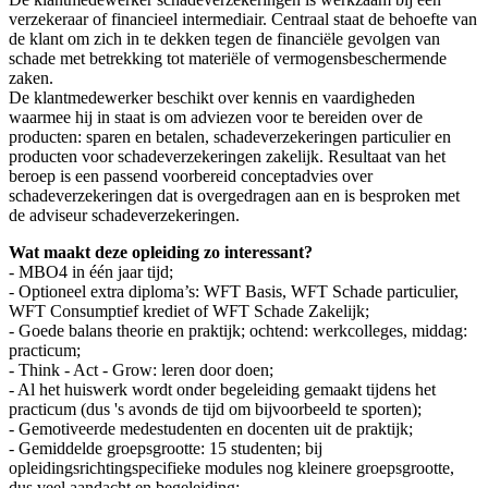
verzekeraar of financieel intermediair. Centraal staat de behoefte van
de klant om zich in te dekken tegen de financiële gevolgen van
schade met betrekking tot materiële of vermogensbeschermende
zaken.
De klantmedewerker beschikt over kennis en vaardigheden
waarmee hij in staat is om adviezen voor te bereiden over de
producten: sparen en betalen, schadeverzekeringen particulier en
producten voor schadeverzekeringen zakelijk. Resultaat van het
beroep is een passend voorbereid conceptadvies over
schadeverzekeringen dat is overgedragen aan en is besproken met
de adviseur schadeverzekeringen.
Wat maakt deze opleiding zo interessant?
- MBO4 in één jaar tijd;
- Optioneel extra diploma’s: WFT Basis, WFT Schade particulier,
WFT Consumptief krediet of WFT Schade Zakelijk;
- Goede balans theorie en praktijk; ochtend: werkcolleges, middag:
practicum;
- Think - Act - Grow: leren door doen;
- Al het huiswerk wordt onder begeleiding gemaakt tijdens het
practicum (dus 's avonds de tijd om bijvoorbeeld te sporten);
- Gemotiveerde medestudenten en docenten uit de praktijk;
- Gemiddelde groepsgrootte: 15 studenten; bij
opleidingsrichtingspecifieke modules nog kleinere groepsgrootte,
dus veel aandacht en begeleiding;