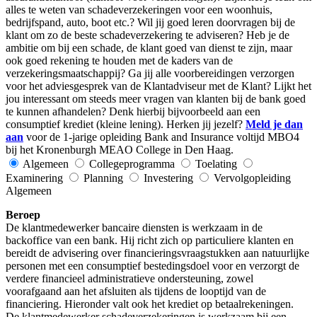
alles te weten van schadeverzekeringen voor een woonhuis,
bedrijfspand, auto, boot etc.? Wil jij goed leren doorvragen bij de
klant om zo de beste schadeverzekering te adviseren? Heb je de
ambitie om bij een schade, de klant goed van dienst te zijn, maar
ook goed rekening te houden met de kaders van de
verzekeringsmaatschappij? Ga jij alle voorbereidingen verzorgen
voor het adviesgesprek van de Klantadviseur met de Klant? Lijkt het
jou interessant om steeds meer vragen van klanten bij de bank goed
te kunnen afhandelen? Denk hierbij bijvoorbeeld aan een
consumptief krediet (kleine lening). Herken jij jezelf?
Meld je dan
aan
voor de 1-jarige opleiding Bank and Insurance voltijd MBO4
bij het Kronenburgh MEAO College in Den Haag.
Algemeen
Collegeprogramma
Toelating
Examinering
Planning
Investering
Vervolgopleiding
Algemeen
Beroep
De klantmedewerker bancaire diensten is werkzaam in de
backoffice van een bank. Hij richt zich op particuliere klanten en
bereidt de advisering over financieringsvraagstukken aan natuurlijke
personen met een consumptief bestedingsdoel voor en verzorgt de
verdere financieel administratieve ondersteuning, zowel
voorafgaand aan het afsluiten als tijdens de looptijd van de
financiering. Hieronder valt ook het krediet op betaalrekeningen.
De klantmedewerker schadeverzekeringen is werkzaam bij een