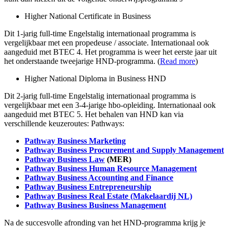
Higher National Certificate in Business
Dit 1-jarig full-time Engelstalig internationaal programma is
vergelijkbaar met een propedeuse / associate. Internationaal ook
aangeduid met BTEC 4. Het programma is weer het eerste jaar uit
het onderstaande tweejarige HND-programma. (
Read more
)
Higher National Diploma in Business HND
Dit 2-jarig full-time Engelstalig internationaal programma is
vergelijkbaar met een 3-4-jarige hbo-opleiding. Internationaal ook
aangeduid met BTEC 5. Het behalen van HND kan via
verschillende keuzeroutes: Pathways:
Pathway Business Marketing
Pathway Business Procurement and Supply Management
Pathway Business Law
(MER)
Pathway Business Human Resource Management
Pathway Business Accounting and Finance
Pathway Business Entrepreneurship
Pathway Business Real Estate (Makelaardij NL)
Pathway Business Business Management
Na de succesvolle afronding van het HND-programma krijg je