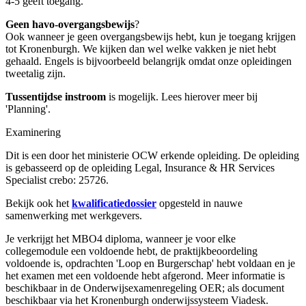
4-5 geeft toegang.
Geen havo-overgangsbewijs
?
Ook wanneer je geen overgangsbewijs hebt, kun je toegang krijgen
tot Kronenburgh. We kijken dan wel welke vakken je niet hebt
gehaald. Engels is bijvoorbeeld belangrijk omdat onze opleidingen
tweetalig zijn.
Tussentijdse instroom
is mogelijk. Lees hierover meer bij
'Planning'.
Examinering
Dit is een door het ministerie OCW erkende opleiding. De opleiding
is gebasseerd op de opleiding Legal, Insurance & HR Services
Specialist crebo: 25726.
Bekijk ook het
kwalificatiedossier
opgesteld in nauwe
samenwerking met werkgevers.
Je verkrijgt het MBO4 diploma, wanneer je voor elke
collegemodule een voldoende hebt, de praktijkbeoordeling
voldoende is, opdrachten 'Loop en Burgerschap' hebt voldaan en je
het examen met een voldoende hebt afgerond. Meer informatie is
beschikbaar in de Onderwijsexamenregeling OER; als document
beschikbaar via het Kronenburgh onderwijssysteem Viadesk.