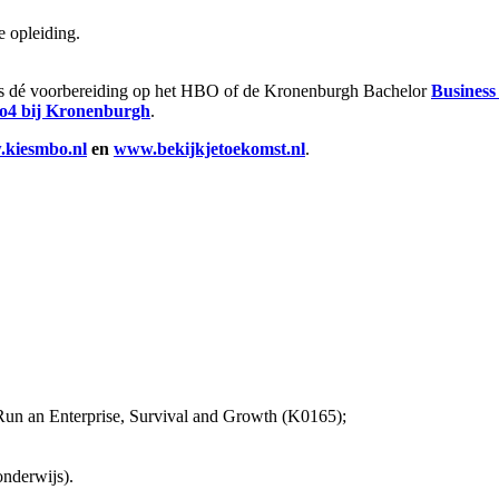
e opleiding.
is dé voorbereiding op het HBO of de Kronenburgh Bachelor
Busines
o4 bij Kronenburgh
.
kiesmbo.nl
en
www.bekijkjetoekomst.nl
.
Run an Enterprise, Survival and Growth (K0165);
nderwijs).