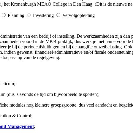
bij het Kronenburgh MEAO College in Den Haag. (Dit is de nieuwe naa
Planning
Investering
Vervolgopleiding
inistratie van een bedrijf of instelling. De werkzaamheden zijn dan pr
erkzaamheden vooral in de MKB-praktijk, dus werk je met name voor de k
er je bij de periodeafsluitingen en bij de aangifte omzetbelasting. Ook 
, indien gewenst, financieel-administratieve en/of fiscale ondersteunin
e toepassing van de regelgeving.
acticum;
um (dus 's avonds de tijd om bijvoorbeeld te sporten);
fieke modules nog kleinere groepsgrootte, dus veel aandacht en begelei
ration & Control;
 and Management
;