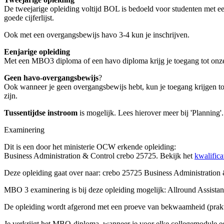
De tweejarige opleiding voltijd BOL is bedoeld voor studenten 
goede cijferlijst.
Ook met een overgangsbewijs havo 3-4 kun je inschrijven.
Eenjarige opleiding
Met een MBO3 diploma of een havo diploma krijg je toegang tot onz
Geen havo-overgangsbewijs
?
Ook wanneer je geen overgangsbewijs hebt, kun je toegang krijgen to
zijn.
Tussentijdse instroom
is mogelijk. Lees hierover meer bij 'Planning'.
Examinering
Dit is een door het ministerie OCW erkende opleiding:
Business Administration & Control crebo 25725. Bekijk het
kwalifica
Deze opleiding gaat over naar: crebo 25725 Business Administration
MBO 3 examinering is bij deze opleiding mogelijk: Allround Assistant 
De opleiding wordt afgerond met een proeve van bekwaamheid (prak
Je verkrijgt het MBO-diploma, wanneer je voor elke collegemodule e