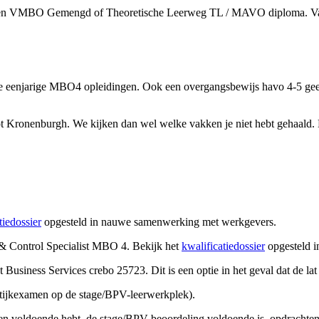
met een VMBO Gemengd of Theoretische Leerweg TL / MAVO diploma. 
e eenjarige MBO4 opleidingen. Ook een overgangsbewijs havo 4-5 gee
t Kronenburgh. We kijken dan wel welke vakken je niet hebt gehaald. E
tiedossier
opgesteld in nauwe samenwerking met werkgevers.
 & Control Specialist MBO 4. Bekijk het
kwalificatiedossier
opgesteld 
Business Services crebo 25723. Dit is een optie in het geval dat de la
tijkexamen op de stage/BPV-leerwerkplek).
en voldoende hebt, de stage/BPV-beoordeling voldoende is, opdrachten