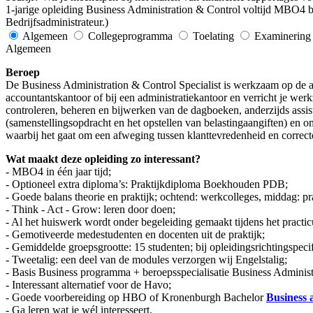
1-jarige opleiding Business Administration & Control voltijd MBO4 
Bedrijfsadministrateur.)
Algemeen
Collegeprogramma
Toelating
Examinering
Algemeen
Beroep
De Business Administration & Control Specialist is werkzaam op de adm
accountantskantoor of bij een administratiekantoor en verricht je w
controleren, beheren en bijwerken van de dagboeken, anderzijds assiste
(samenstellingsopdracht en het opstellen van belastingaangiften) en om
waarbij het gaat om een afweging tussen klanttevredenheid en correct
Wat maakt deze opleiding zo interessant?
- MBO4 in één jaar tijd;
- Optioneel extra diploma’s: Praktijkdiploma Boekhouden PDB;
- Goede balans theorie en praktijk; ochtend: werkcolleges, middag: pr
- Think - Act - Grow: leren door doen;
- Al het huiswerk wordt onder begeleiding gemaakt tijdens het practic
- Gemotiveerde medestudenten en docenten uit de praktijk;
- Gemiddelde groepsgrootte: 15 studenten; bij opleidingsrichtingspeci
- Tweetalig: een deel van de modules verzorgen wij Engelstalig;
- Basis Business programma + beroepsspecialisatie Business Administ
- Interessant alternatief voor de Havo;
- Goede voorbereiding op HBO of Kronenburgh Bachelor
Business
- Ga leren wat je wél interesseert.