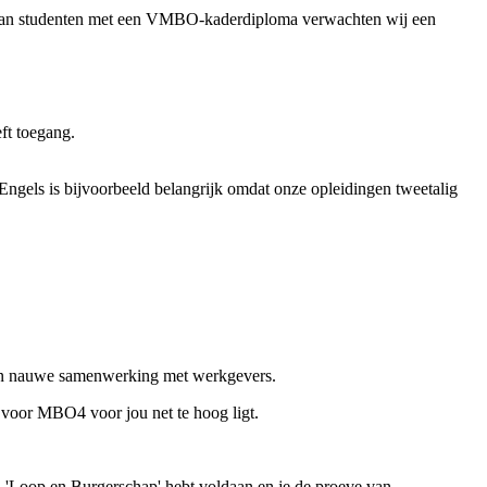
Van studenten met een VMBO-kaderdiploma verwachten wij een
ft toegang.
ngels is bijvoorbeeld belangrijk omdat onze opleidingen tweetalig
in nauwe samenwerking met werkgevers.
t voor MBO4 voor jou net te hoog ligt.
 'Loop en Burgerschap' hebt voldaan en je de proeve van