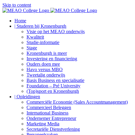
Skip to content
Home
| Studeren bij Kronenburgh
Visie op het MEAO onderwijs
Kwaliteit
Studie-informatie
Stage
Kronenburgh is meer
Investering en financiering
Ouders doen mee
Havo versus MBO
Tweetalig onderwijs
Basis Business en specialisatie
Foundation – Pré University
(Top)sport en Kronenburgh
| Opleidingen
Commerciële Economie (Sales Accountmanagement)
Commercieel Beleggen
International Business
Ondernemer Entrepreneur
Marketing Media
Secretariële Dienstverlening
Personeelszaken