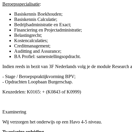
Beroepsspecialisatie
:
Basiskennis Boekhouden;
Basiskennis Calculatie;
Bedrijfsadministratie en Exact;
Financiering en Projectadministratie;
Belastingrecht;
Kostencalculaties;
Creditmanagement;
Auditting and Assurance;
BA Profiel: samenstellingsopdracht.
Indien reeds in bezit van 3F Nederlands volg je de module Research
- Stage / Beroepspraktijkvorming BPV;
- Opdrachten Loopbaan Burgerschap.
Keuzedelen: K0165: + (K0843 of K0999)
Examinering
Wij verzorgen het onderwijs op een Havo 4-5 niveau.
Tweejarige opleiding