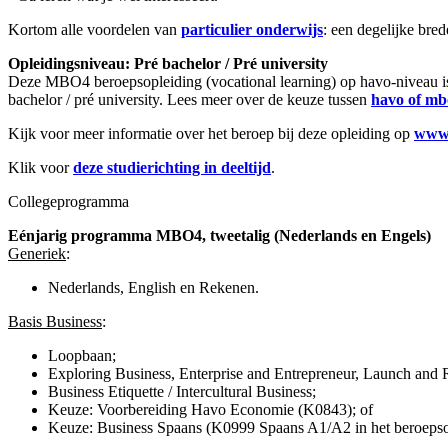
Kortom alle voordelen van
particulier onderwijs
: een degelijke bred
Opleidingsniveau: Pré bachelor / Pré university
Deze MBO4 beroepsopleiding (vocational learning) op havo-niveau 
bachelor / pré university. Lees meer over de keuze tussen
havo of mb
Kijk voor meer informatie over het beroep bij deze opleiding op
www.
Klik voor
deze studierichting in deeltijd
.
Collegeprogramma
Eénjarig programma MBO4, tweetalig (Nederlands en Engels)
Generiek
:
Nederlands, English en Rekenen.
Basis Business
:
Loopbaan;
Exploring Business, Enterprise and Entrepreneur, Launch and 
Business Etiquette / Intercultural Business;
Keuze: Voorbereiding Havo Economie (K0843); of
Keuze: Business Spaans (K0999 Spaans A1/A2 in het beroepso