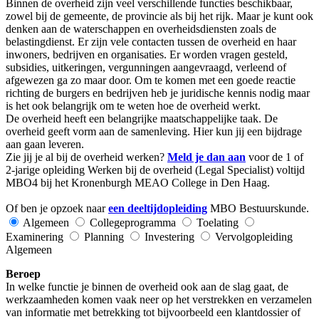
Binnen de overheid zijn veel verschillende functies beschikbaar,
zowel bij de gemeente, de provincie als bij het rijk. Maar je kunt ook
denken aan de waterschappen en overheidsdiensten zoals de
belastingdienst. Er zijn vele contacten tussen de overheid en haar
inwoners, bedrijven en organisaties. Er worden vragen gesteld,
subsidies, uitkeringen, vergunningen aangevraagd, verleend of
afgewezen ga zo maar door. Om te komen met een goede reactie
richting de burgers en bedrijven heb je juridische kennis nodig maar
is het ook belangrijk om te weten hoe de overheid werkt.
De overheid heeft een belangrijke maatschappelijke taak. De
overheid geeft vorm aan de samenleving. Hier kun jij een bijdrage
aan gaan leveren.
Zie jij je al bij de overheid werken?
Meld je dan aan
voor de 1 of
2-jarige opleiding Werken bij de overheid (Legal Specialist) voltijd
MBO4 bij het Kronenburgh MEAO College in Den Haag.
Of ben je opzoek naar
een deeltijdopleiding
MBO Bestuurskunde.
Algemeen
Collegeprogramma
Toelating
Examinering
Planning
Investering
Vervolgopleiding
Algemeen
Beroep
In welke functie je binnen de overheid ook aan de slag gaat, de
werkzaamheden komen vaak neer op het verstrekken en verzamelen
van informatie met betrekking tot bijvoorbeeld een klantdossier of