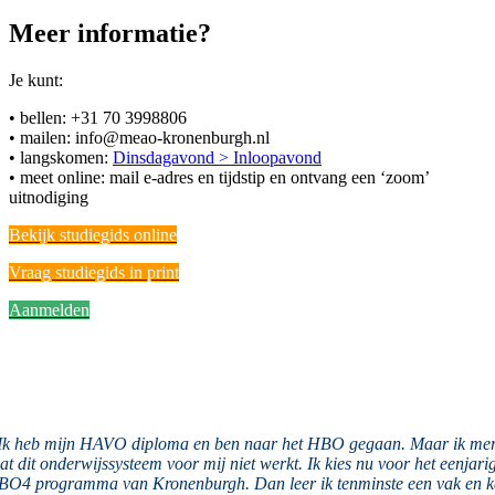
Meer informatie?
Je kunt:
• bellen: +31 70 3998806
• mailen:
info@meao-kronenburgh.nl
• langskomen:
Dinsdagavond > Inloopavond
• meet online: mail e-adres en tijdstip en ontvang een ‘zoom’
uitnodiging
Bekijk studiegids online
Vraag studiegids in print
Aanmelden
Ik heb mijn HAVO diploma en ben naar het HBO gegaan. Maar ik me
at dit onderwijssysteem voor mij niet werkt. Ik kies nu voor het eenjari
O4 programma van Kronenburgh. Dan leer ik tenminste een vak en 