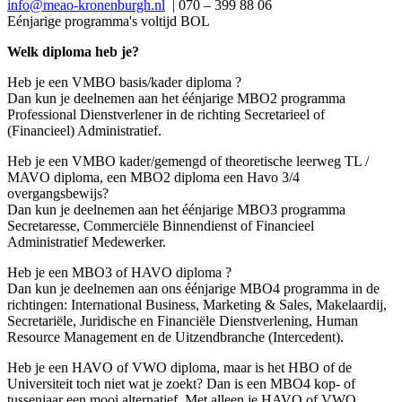
info@meao-kronenburgh.nl
| 070 – 399 88 06
Eénjarige programma's voltijd BOL
Welk diploma heb je?
Heb je een VMBO basis/kader diploma ?
Dan kun je deelnemen aan het éénjarige MBO2 programma
Professional Dienstverlener in de richting Secretarieel of
(Financieel) Administratief.
Heb je een VMBO kader/gemengd of theoretische leerweg TL /
MAVO diploma, een MBO2 diploma een Havo 3/4
overgangsbewijs?
Dan kun je deelnemen aan het éénjarige MBO3 programma
Secretaresse, Commerciële Binnendienst of Financieel
Administratief Medewerker.
Heb je een MBO3 of HAVO diploma ?
Dan kun je deelnemen aan ons éénjarige MBO4 programma in de
richtingen: International Business, Marketing & Sales, Makelaardij,
Secretariële, Juridische en Financiële Dienstverlening, Human
Resource Management en de Uitzendbranche (Intercedent).
Heb je een HAVO of VWO diploma, maar is het HBO of de
Universiteit toch niet wat je zoekt? Dan is een MBO4 kop- of
tussenjaar een mooi alternatief. Met alleen je HAVO of VWO