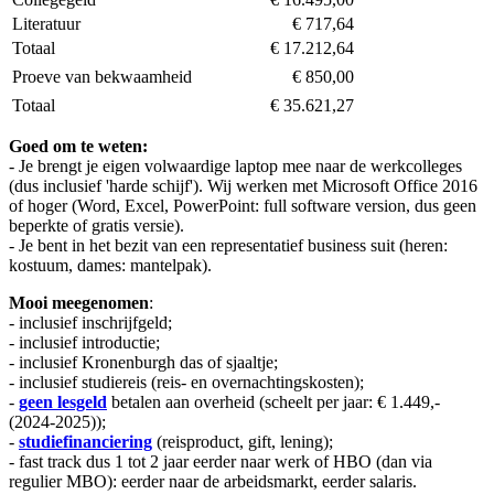
Literatuur
€ 717,64
Totaal
€ 17.212,64
Proeve van bekwaamheid
€ 850,00
Totaal
€ 35.621,27
Goed om te weten:
- Je brengt je eigen volwaardige laptop mee naar de werkcolleges
(dus inclusief 'harde schijf'). Wij werken met Microsoft Office 2016
of hoger (Word, Excel, PowerPoint: full software version, dus geen
beperkte of gratis versie).
- Je bent in het bezit van een representatief business suit (heren:
kostuum, dames: mantelpak).
Mooi meegenomen
:
- inclusief inschrijfgeld;
- inclusief introductie;
- inclusief Kronenburgh das of sjaaltje;
- inclusief studiereis (reis- en overnachtingskosten);
-
geen lesgeld
betalen aan overheid (scheelt per jaar: € 1.449,-
(2024-2025));
-
studiefinanciering
(reisproduct, gift, lening);
- fast track dus 1 tot 2 jaar eerder naar werk of HBO (dan via
regulier MBO): eerder naar de arbeidsmarkt, eerder salaris.