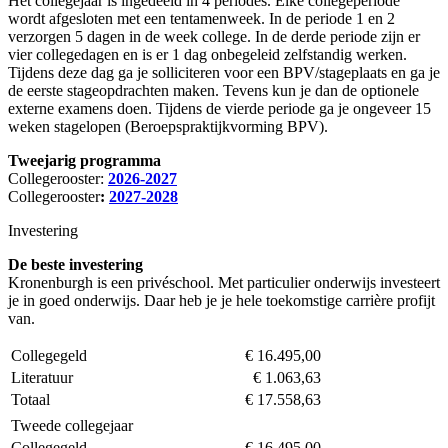
Het collegejaar is ingedeeld in 4 periodes. Elke collegeperiode
wordt afgesloten met een tentamenweek. In de periode 1 en 2
verzorgen 5 dagen in de week college. In de derde periode zijn er
vier collegedagen en is er 1 dag onbegeleid zelfstandig werken.
Tijdens deze dag ga je solliciteren voor een BPV/stageplaats en ga je
de eerste stageopdrachten maken. Tevens kun je dan de optionele
externe examens doen. Tijdens de vierde periode ga je ongeveer 15
weken stagelopen (Beroepspraktijkvorming BPV).
Tweejarig programma
Collegerooster:
2026-2027
Collegerooster
:
2027-2028
Investering
De beste investering
Kronenburgh is een privéschool. Met particulier onderwijs investeert
je in goed onderwijs. Daar heb je je hele toekomstige carrière profijt
van.
Collegegeld
€ 16.495,00
Literatuur
€ 1.063,63
Totaal
€ 17.558,63
Tweede collegejaar
Collegegeld
€ 16.495,00