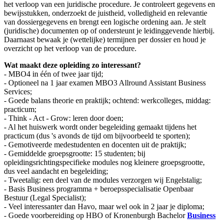
het verloop van een juridische procedure. Je controleert gegevens en
bewijsstukken, onderzoekt de juistheid, volledigheid en relevantie
van dossiergegevens en brengt een logische ordening aan. Je stelt
(juridische) documenten op of ondersteunt je leidinggevende hierbij.
Daarnaast bewaak je (wettelijke) termijnen per dossier en houd je
overzicht op het verloop van de procedure.
Wat maakt deze opleiding zo interessant?
- MBO4 in één of twee jaar tijd;
- Optioneel na 1 jaar examen MBO3 Allround Assistant Business
Services;
- Goede balans theorie en praktijk; ochtend: werkcolleges, middag:
practicum;
- Think - Act - Grow: leren door doen;
- Al het huiswerk wordt onder begeleiding gemaakt tijdens het
practicum (dus 's avonds de tijd om bijvoorbeeld te sporten);
- Gemotiveerde medestudenten en docenten uit de praktijk;
- Gemiddelde groepsgrootte: 15 studenten; bij
opleidingsrichtingspecifieke modules nog kleinere groepsgrootte,
dus veel aandacht en begeleiding;
- Tweetalig: een deel van de modules verzorgen wij Engelstalig;
- Basis Business programma + beroepsspecialisatie Openbaar
Bestuur (Legal Specialist);
- Veel interessanter dan Havo, maar wel ook in 2 jaar je diploma;
- Goede voorbereiding op HBO of Kronenburgh Bachelor
Business