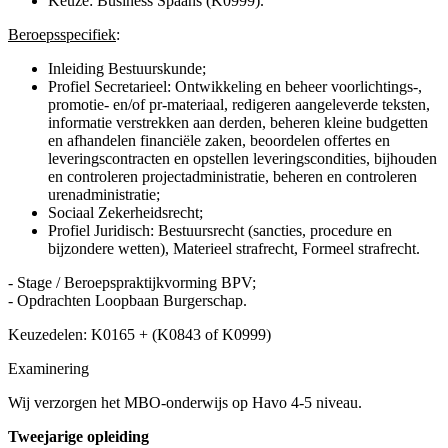
Keuze: Business Spaans (K0999).
Beroepsspecifiek
:
Inleiding Bestuurskunde;
Profiel Secretarieel: Ontwikkeling en beheer voorlichtings-,
promotie- en/of pr-materiaal, redigeren aangeleverde teksten,
informatie verstrekken aan derden, beheren kleine budgetten
en afhandelen financiële zaken, beoordelen offertes en
leveringscontracten en opstellen leveringscondities, bijhouden
en controleren projectadministratie, beheren en controleren
urenadministratie;
Sociaal Zekerheidsrecht;
Profiel Juridisch: Bestuursrecht (sancties, procedure en
bijzondere wetten), Materieel strafrecht, Formeel strafrecht.
- Stage / Beroepspraktijkvorming BPV;
- Opdrachten Loopbaan Burgerschap.
Keuzedelen: K0165 + (K0843 of K0999)
Examinering
Wij verzorgen het MBO-onderwijs op Havo 4-5 niveau.
Tweejarige opleiding