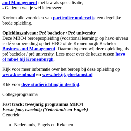
and Management
met law als specialisatie;
- Ga leren wat je wél interesseert.
Kortom alle voordelen van
particulier onderwijs
: een degelijke
brede opleiding.
Opleidingsniveau: Pré bachelor / Pré university
Deze MBO4 beroepsopleiding (vocational learning) op havo-niveau
is dé voorbereiding op het HBO of de Kronenburgh Bachelor
Business and Management
. Daarom typeren wij deze opleiding als
pré bachelor / pré university. Lees meer over de keuze tussen
havo
of mbo4 bij Kronenburgh
.
Kijk voor meer informatie over het beroep bij deze opleiding op
www.kiesmbo.nl
en
www.bekijkjetoekomst.nl
.
Klik voor
deze studierichting in deeltijd
.
Collegeprogramma
Fast track: tweejarig programma MBO4
Eerste jaar, tweetalig (Nederlands en Engels)
Generiek
:
Nederlands, Engels en Rekenen.