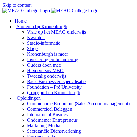
Skip to content
Home
| Studeren bij Kronenburgh
Visie op het MEAO onderwijs
Kwaliteit
Studie-informatie
Stage
Kronenburgh is meer
Investering en financiering
Ouders doen mee
Havo versus MBO
Tweetalig onderwijs
Basis Business en specialisatie
Foundation – Pré University
(Top)sport en Kronenburgh
| Opleidingen
Commerciële Economie (Sales Accountmanagement)
Commercieel Beleggen
International Business
Ondernemer Entrepreneur
Marketing Media
Secretariële Dienstverlening
Personeelszaken