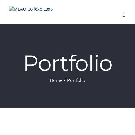
Skip
to
content
Portfolio
Home
/
Portfolio