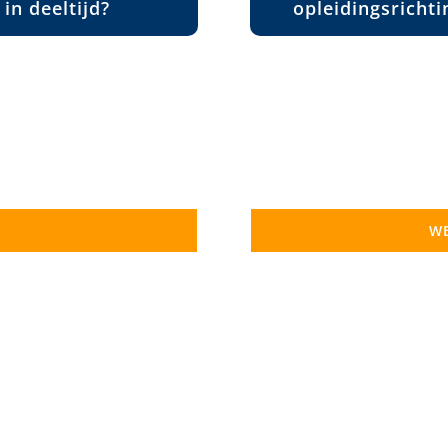
in deeltijd?
opleidingsricht
WE