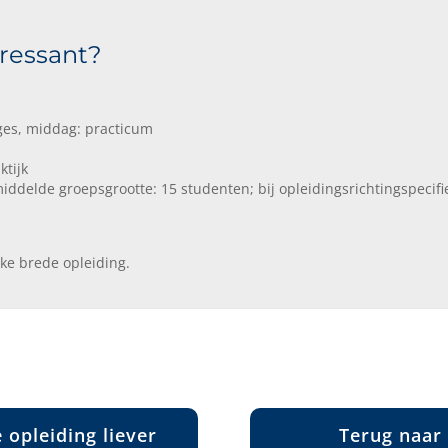
eressant?
ges, middag: practicum
tijk
iddelde groepsgrootte: 15 studenten; bij opleidingsrichtingspecifi
jke brede opleiding.
 opleiding liever
Terug naar