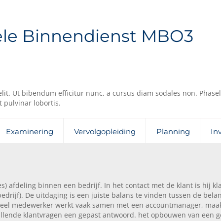
e Binnendienst
MBO3
elit. Ut bibendum efficitur nunc, a cursus diam sodales non. Phasel
 pulvinar lobortis.
Examinering
Vervolgopleiding
Planning
In
fdeling binnen een bedrijf. In het contact met de klant is hij kla
drijf). De uitdaging is een juiste balans te vinden tussen de bel
cieel medewerker werkt vaak samen met een accountmanager, maa
schillende klantvragen een gepast antwoord. het opbouwen van een 