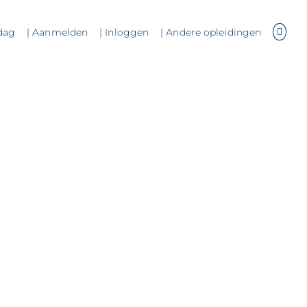
dag
| Aanmelden
| Inloggen
| Andere opleidingen