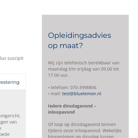
Opleidingsadvies
op maat?
lus suscipit
Wij zijn telefonisch bereikbaar van
maandag t/m vrijdag van 09.00 tot
17.00 uur.
vestering
• telefoon: 070-3998806
• mail:
test@bluelemon.nl
Iedere dinsdagavond –
inloopavond
ntgericht,
angen van
Of loop op dinsdagavond binnen
k
tijdens onze inloopavond. Wekelijks
goede
binnenlopen op dinsdag tussen