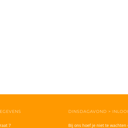
EGEVENS
DINSDAGAVOND > INLO
raat 7
Bij ons hoef je niet te wachte