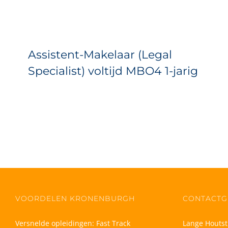
Assistent-Makelaar (Legal
Specialist) voltijd MBO4 1-jarig
VOORDELEN KRONENBURGH
CONTACTG
Versnelde opleidingen: Fast Track
Lange Houtst