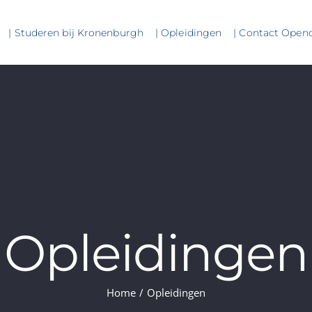
| Studeren bij Kronenburgh
| Opleidingen
| Contact Open
Opleidingen
Home
/
Opleidingen